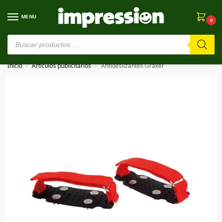
MENU
0
⚠️ Estamos en pruebas. Si algo falla, ¡Perdón!⚠️
Inicio
Artículos publicitarios
Antideslizantes Graker
/
/