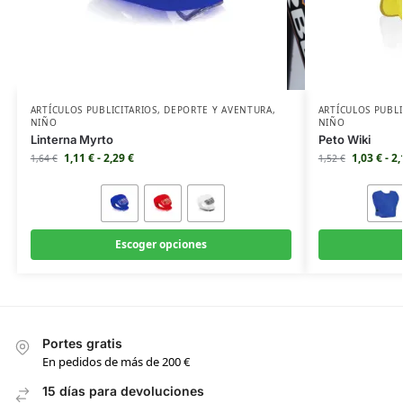
ARTÍCULOS PUBLICITARIOS
,
DEPORTE Y AVENTURA
,
ARTÍCULOS PUBLI
NIÑO
NIÑO
Linterna Myrto
Peto Wiki
1,11
€
-
2,29
€
1,03
€
-
2
1,64
€
1,52
€
Escoger opciones
Portes gratis
En pedidos de más de 200 €
15 días para devoluciones