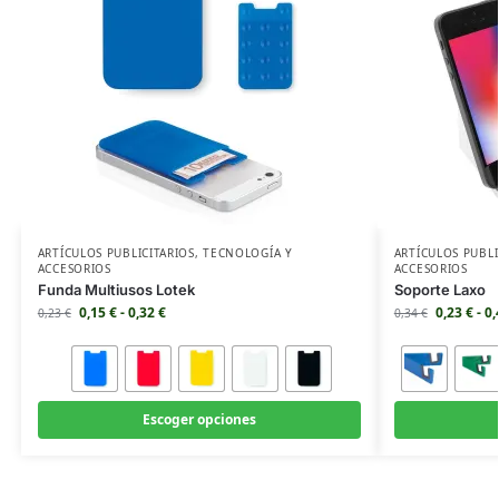
ARTÍCULOS PUBLICITARIOS
,
TECNOLOGÍA Y
ARTÍCULOS PUBLI
ACCESORIOS
ACCESORIOS
Funda Multiusos Lotek
Soporte Laxo
0,15
€
-
0,32
€
0,23
€
-
0
0,23
€
0,34
€
Escoger opciones