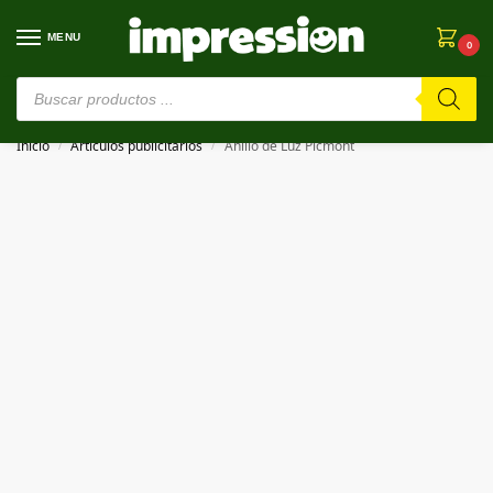
MENU
0
⚠️ Estamos en pruebas. Si algo falla, ¡Perdón!⚠️
Inicio
Artículos publicitarios
Anillo de Luz Picmont
/
/