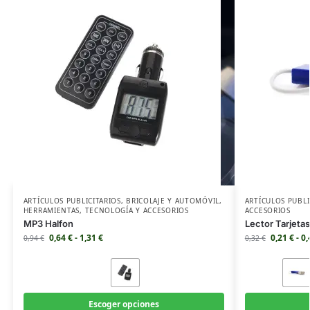
ARTÍCULOS PUBLICITARIOS
,
BRICOLAJE Y AUTOMÓVIL
,
ARTÍCULOS PUBLI
HERRAMIENTAS
,
TECNOLOGÍA Y ACCESORIOS
ACCESORIOS
MP3 Halfon
Lector Tarjeta
0,64
€
-
1,31
€
0,21
€
-
0
0,94
€
0,32
€
Escoger opciones