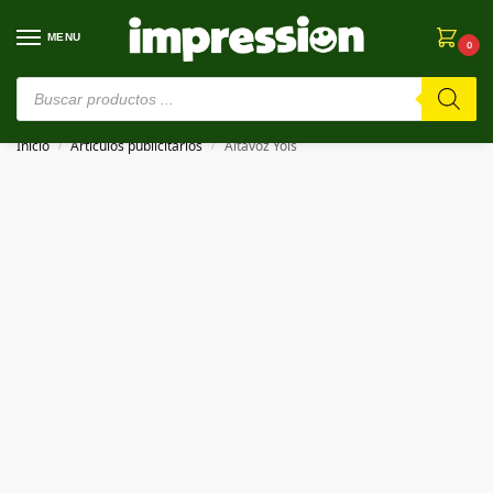
MENU
0
⚠️ Estamos en pruebas. Si algo falla, ¡Perdón!⚠️
Inicio
Artículos publicitarios
Altavoz Yois
/
/