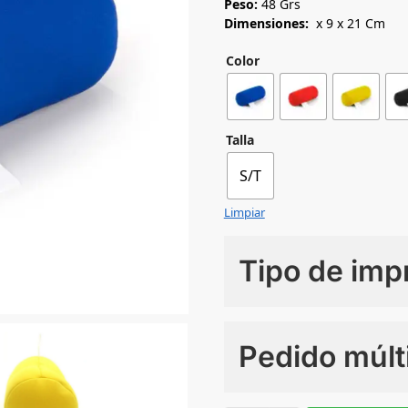
Peso:
48 Grs
Dimensiones:
x 9 x 21 Cm
Color
Talla
S/T
Limpiar
Tipo de imp
Numero de colores
Pedido múlt
Sin Imprimir
1 tinta
2