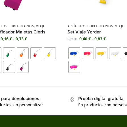
ULOS PUBLICITARIOS
,
VIAJE
ARTÍCULOS PUBLICITARIOS
,
VIAJE
ificador Maletas Cloris
Set Viaje Yorder
0,16
€
-
0,33
€
0,40
€
-
0,83
€
0,59
€
s para devoluciones
Prueba digital gratuita
uctos sin personalizar
En productos con persona