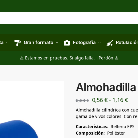
ta
Gran formato
Fotografía
Rotulació
⚠️ Estamos en pruebas. Si algo falla, ¡Perdón!⚠️
Almohadilla
0,56
€
-
1,16
€
0,83
€
Almohadilla cilíndrica con cu
gama de vivos colores. Con re
Características:
Relleno EPS
Composición:
Poliéster