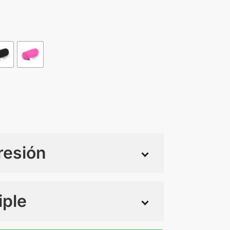
resión
iple
 tintas
Todo color