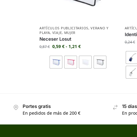
ARTÍCULOS PUBLICITARIOS
,
VERANO Y
ARTÍC
PLAYA
,
VIAJE
,
MUJER
Ident
Neceser Losut
0,24
€
0,59
€
-
1,21
€
0,87
€
Portes gratis
15 día
En pedidos de más de 200 €
En prod