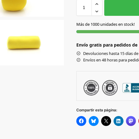
AMARILLO
Más de 1000 unidades en stock!
AZUL
Envío gratis para pedidos de
FUCSIA
Devoluciones hasta 15 días de 
Envíos en 48 horas para pedido
NEGRO
ROJO
Compartir esta página: