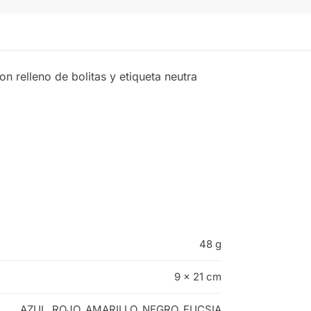
n relleno de bolitas y etiqueta neutra
48 g
9 × 21 cm
AZUL
,
ROJO
,
AMARILLO
,
NEGRO
,
FUCSIA