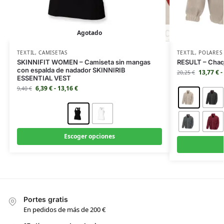
Agotado
TEXTIL
,
CAMISETAS
TEXTIL
,
POLARES
SKINNIFIT WOMEN – Camiseta sin mangas
RESULT – Chaq
con espalda de nadador SKINNIRIB
13,77
€
-
20,25
€
ESSENTIAL VEST
6,39
€
-
13,16
€
9,40
€
Escoger opciones
Portes gratis
En pedidos de más de 200 €