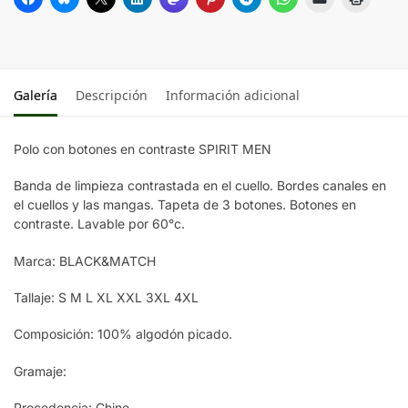
BLACK/ROYAL
BLACK/RED
Galería
Descripción
Información adicional
NAVY / GOLD
Polo con botones en contraste SPIRIT MEN
WHITE/RED
Banda de limpieza contrastada en el cuello. Bordes canales en
el cuellos y las mangas. Tapeta de 3 botones. Botones en
contraste. Lavable por 60°c.
WHITE / SILVER
Marca: BLACK&MATCH
WHITE / GOLD
Tallaje: S M L XL XXL 3XL 4XL
Composición: 100% algodón picado.
WHITE/ROYAL
Gramaje:
WHITE / KELLY
GREEN
Procedencia: Chine