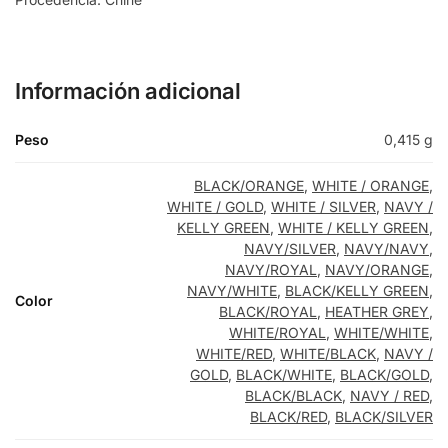
WHITE /
ORANGE
Información adicional
BLACK/BLACK
Peso
0,415 g
NAVY/NAVY
BLACK/ORANGE
,
WHITE / ORANGE
,
BLACK/GOLD
WHITE / GOLD
,
WHITE / SILVER
,
NAVY /
KELLY GREEN
,
WHITE / KELLY GREEN
,
NAVY/SILVER
,
NAVY/NAVY
,
NAVY / RED
NAVY/ROYAL
,
NAVY/ORANGE
,
NAVY/WHITE
,
BLACK/KELLY GREEN
,
Color
BLACK/ROYAL
,
HEATHER GREY
,
BLACK/ORANGE
WHITE/ROYAL
,
WHITE/WHITE
,
WHITE/RED
,
WHITE/BLACK
,
NAVY /
BLACK/KELLY
GOLD
,
BLACK/WHITE
,
BLACK/GOLD
,
GREEN
BLACK/BLACK
,
NAVY / RED
,
BLACK/RED
,
BLACK/SILVER
BLACK/WHITE