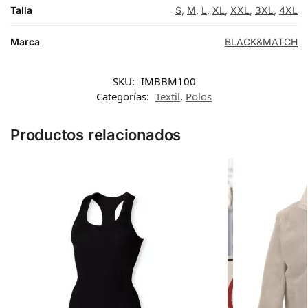
Talla
S
,
M
,
L
,
XL
,
XXL
,
3XL
,
4XL
NAVY/ORANGE
Marca
BLACK&MATCH
NAVY/SILVER
SKU:
IMBBM100
Categorías:
Textil
,
Polos
HEATHER GREY
Productos relacionados