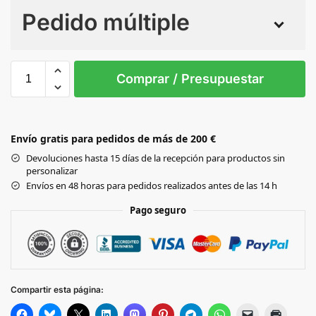
Pedido múltiple
Sin Imprimir
1 tinta
2 tintas
Todo color
3XL
4XL
L
M
S
Comprar / Presupuestar
WHITE/BLACK
NAVY / KELLY
Envío gratis para pedidos de más de 200 €
GREEN
Devoluciones hasta 15 días de la recepción para productos sin
personalizar
NAVY/ROYAL
Envíos en 48 horas para pedidos realizados antes de las 14 h
Pago seguro
BLACK/SILVER
NAVY/WHITE
Compartir esta página:
WHITE/WHITE