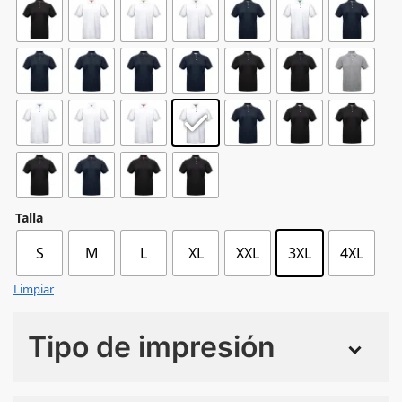
Talla
S
M
L
XL
XXL
3XL
4XL
Limpiar
Tipo de impresión
Numero de colores