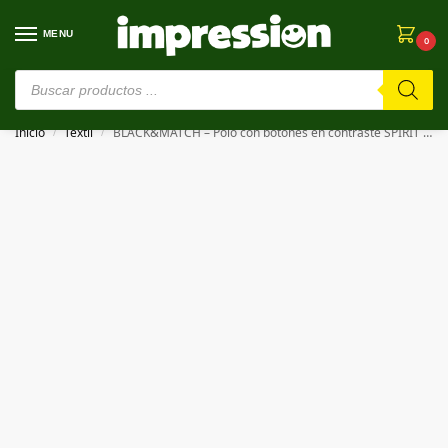
MENU
0
⚠️ Estamos en pruebas. Si algo falla, ¡Perdón!⚠️
Inicio
Textil
BLACK&MATCH – Polo con botones en contraste SPIRIT MEN
/
/