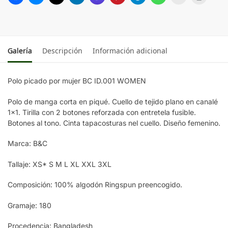
FUCHSIA
WINE
Galería
Descripción
Información adicional
LIGHT BLUE
Polo picado por mujer BC ID.001 WOMEN
Brown
Polo de manga corta en piqué. Cuello de tejido plano en canalé
1×1. Tirilla con 2 botones reforzada con entretela fusible.
Botones al tono. Cinta tapacosturas nel cuello. Diseño femenino.
ANTHRACITE
Marca: B&C
REAL GREEN
Tallaje: XS* S M L XL XXL 3XL
Composición: 100% algodón Ringspun preencogido.
Black
Gramaje: 180
PURPLE
Procedencia: Bangladesh