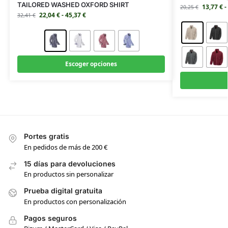
TAILORED WASHED OXFORD SHIRT
13,77
€
-
20,25
€
22,04
€
-
45,37
€
32,41
€
Escoger opciones
Portes gratis
En pedidos de más de 200 €
15 días para devoluciones
En productos sin personalizar
Prueba digital gratuita
En productos con personalización
Pagos seguros