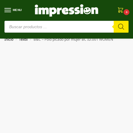
MENU
0
⚠️ Estamos en pruebas. Si algo falla, ¡Perdón!⚠️
Inicio
Textil
B&C – Polo picado por mujer BC ID.001 WOMEN
/
/