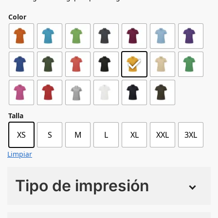
Color
Talla
XS
S
M
L
XL
XXL
3XL
Limpiar
Tipo de impresión
Numero de colores