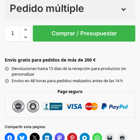
Pedido múltiple
Sin Imprimir
1 tinta
2 tintas
Todo color
XS
S
M
L
XL
Comprar / Presupuestar
CHILI GOLD
Envío gratis para pedidos de más de 200 €
ORANGE
Devoluciones hasta 15 días de la recepción para productos sin
personalizar
PIXEL
Envíos en 48 horas para pedidos realizados antes de las 14 h
CORAL
Pago seguro
RED
SAND
Compartir esta página:
HEATHER
GREY