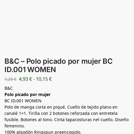
B&C – Polo picado por mujer BC
ID.001 WOMEN
4,93
€
-
10,15
€
7,25
€
B&C
Polo picado por mujer
BC ID.001 WOMEN
Polo de manga corta en piqué. Cuello de tejido plano en
canalé 1×1. Tirilla con 2 botones reforzada con entretela
fusible. Botones al tono. Cinta tapacosturas nel cuello. Diseño
femenino.
100% algodón Ringspun preencogido.